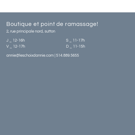
Boutique et point de ramassage!
2, rue principale nord, sutton
J _ 12-16h
S _ 11-17h
V _ 12-17h
D _ 11-15h
annie@leschoixdannie.com | 514.889.5655