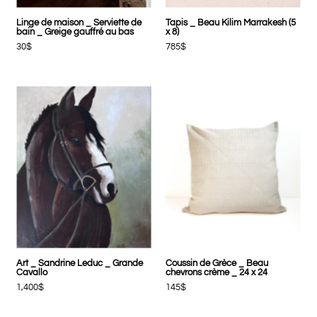
Linge de maison _ Serviette de
Tapis _ Beau Kilim Marrakesh (5
bain _ Greige gauffré au bas
x 8)
30$
785$
Art _ Sandrine Leduc _ Grande
Coussin de Grèce _ Beau
Cavallo
chevrons crème _ 24 x 24
1,400$
145$